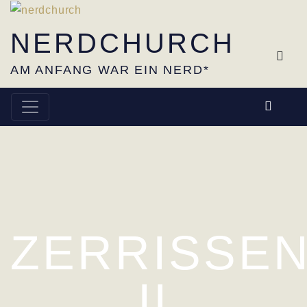
Skip
to
NERDCHURCH
content
SH
AM ANFANG WAR EIN NERD*
YouTu
ZERRISSEN
II