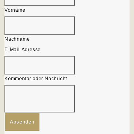
Vorname
Nachname
Nachricht
E-Mail-Adresse
Kommentar
E-Mail-
Adresse
Kommentar oder Nachricht
Absenden